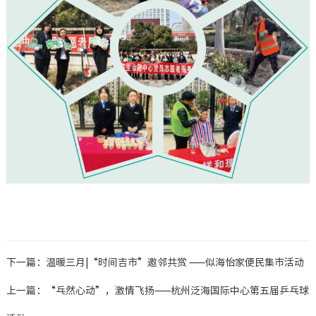
下一篇：温暖三月|“时间吉市”邀邻共赏 ——似海怡家便民集市活动
上一篇：“乓然心动”，激情飞扬——杭州泛海国际中心第五届乒乓球